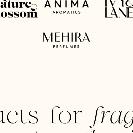
ucts for
fra