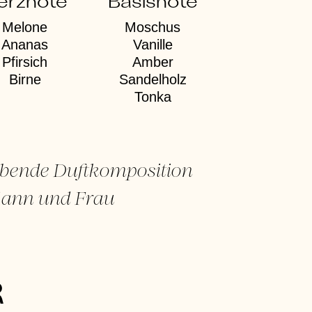
erznote
Basisnote
Melone
Moschus
Ananas
Vanille
Pfirsich
Amber
Birne
Sandelholz
Tonka
lebende Duftkomposition
Mann und Frau
R