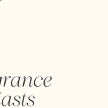
grance
asts