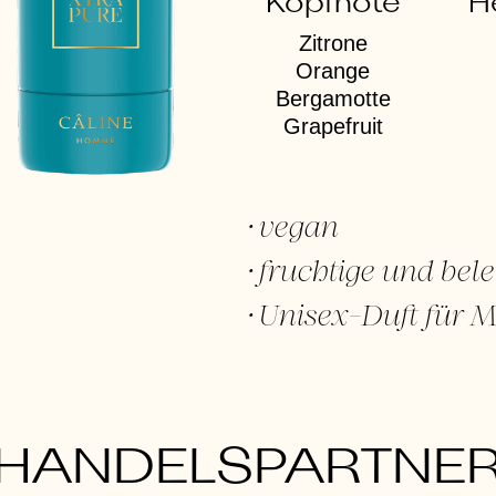
Kopfnote
H
Zitrone
Orange
Bergamotte
Grapefruit
vegan
fruchtige und be
Unisex-Duft für 
HANDELSPARTNE