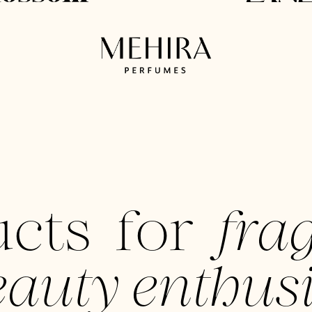
ucts for
fra
auty enthusi