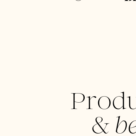
Prod
&
be