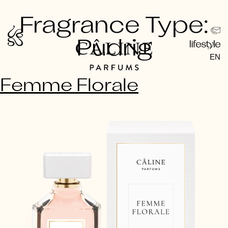
Zum
Fragrance Type:
Inhalt
Pudrig
springen
EN
Femme Florale