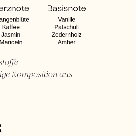
erznote
Basisnote
angenblüte
Vanille
Kaffee
Patschuli
Jasmin
Zedernholz
Mandeln
Amber
stoffe
ige Komposition aus
n
R