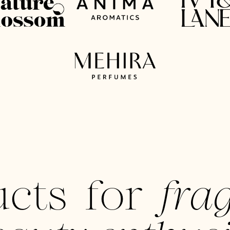
ucts for
fra